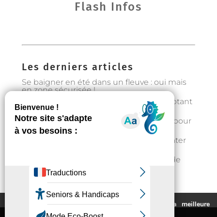
Flash Infos
Les derniers articles
Se baigner en été dans un fleuve : oui mais
en zone sécurisée !
Préservons la forêt en Occitanie en adoptant
les bons gestes
Gestion de l’eau : état d’alerte hydrique pour
les particuliers à partir du 1er août
Fortes chaleurs : rester au frais et s’hydrater
régulièrement
📣Enquête pour étudier l’implantation de
casier distributeurs de produits locaux à
Auzeville : votre avis nous intéresse !
Ce site utilise des cookies pour vous fournir la meilleure
expérience de navigation possible.