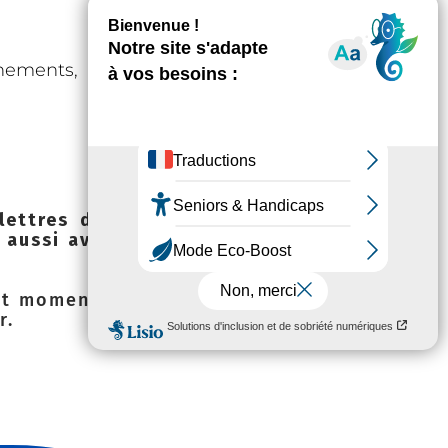
ements, alertes et travaux et/ou
lettres d'informations ou des
 aussi avoir pris connaissance
ut moment à l'aide des liens de
r
.