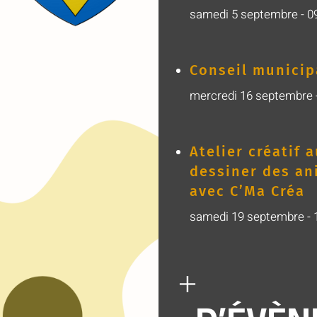
samedi 5 septembre - 0
Conseil municip
mercredi 16 septembre -
Atelier créatif 
dessiner des an
avec C’Ma Créa
samedi 19 septembre - 
+