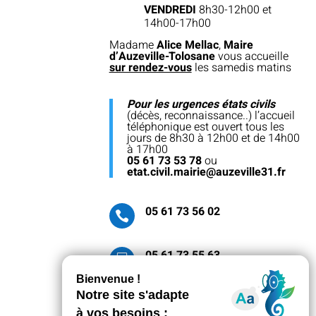
VENDREDI
8h30-12h00 et
14h00-17h00
Madame
Alice Mellac
,
Maire
d’Auzeville-Tolosane
vous accueille
sur rendez-vous
les samedis matins
Pour les urgences états civils
(décès, reconnaissance..) l’accueil
téléphonique est ouvert tous les
jours de 8h30 à 12h00 et de 14h00
à 17h00
05 61 73 53 78
ou
etat.civil.mairie@auzeville31.fr
05 61 73 56 02

05 61 73 55 63

CONTACTEZ-NOUS
PAR MAIL
