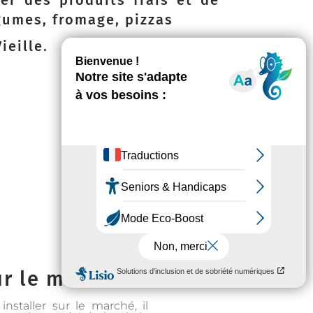
r des produits frais et de
égumes, fromage, pizzas
ieille.
ur le marché :
installer sur le marché, il