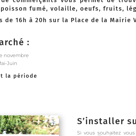
 de commerçants vous permet de trouve
, poisson fumé, volaille, oeufs, fruits, l
s de 16h à 20h sur la Place de la Mairie V
arché :
 de novembre
ai-Juin
t la période
S’installer s
Si vous souhaitez vous 