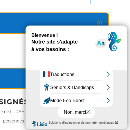
IGNÉS CA CCAS
e de l UDAF (Associations familiales)
ersonnes âgées et retraités du