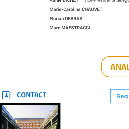
Annie BICHET
– Vice-Présidente délég
Marie-Caroline CHAUVET
Florian DEBRAS
Marc MAESTRACCI
ANAL
CONTACT

Regi