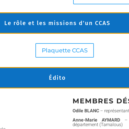
Le rôle et les missions d'un CCAS
Plaquette CCAS
Édito
MEMBRES DÉS
Odile BLANC
– représentant
Anne-Marie AYMARD
– p
département (Tamalous)