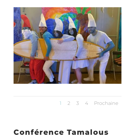
1
2
3
4
Prochaine
Conférence Tamalous