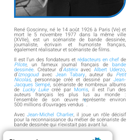
René Goscinny, né le 14 août 1926 à Paris (Ve) et
mort le 5 novembre 1977 dans la même ville
(XVIIe), est un scénariste de bande dessinée,
journaliste, écrivain et humoriste français,
également réalisateur et scénariste de films.
Il est l’un des fondateurs et
rédacteurs en chef
de
Pilote
, un fameux journal français de
bande
dessinée
. Créateur d’
Astérix
avec
Albert Uderzo
,
d’
Iznogoud
avec
Jean Tabary
, auteur du
Petit
Nicolas
, personnage créé et dessiné par
Jean-
Jacques Sempé
, scénariste de nombreux albums
de
Lucky Luke
créé par
Morris
, il est l’un des
auteurs français les plus lus au monde :
l’ensemble de son œuvre représente environ
1
500 millions d’ouvrages vendus
.
Avec
Jean-Michel Charlier
, il joue un rôle décisif
pour la reconnaissance du métier de scénariste de
bande dessinée qui n’existait pas avant lui.
Biographie complète… ici