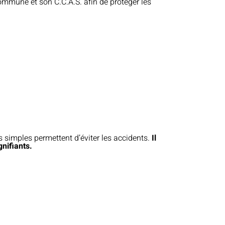
ommune et son C.C.A.S. afin de protéger les
s simples permettent d’éviter les accidents.
Il
nifiants.