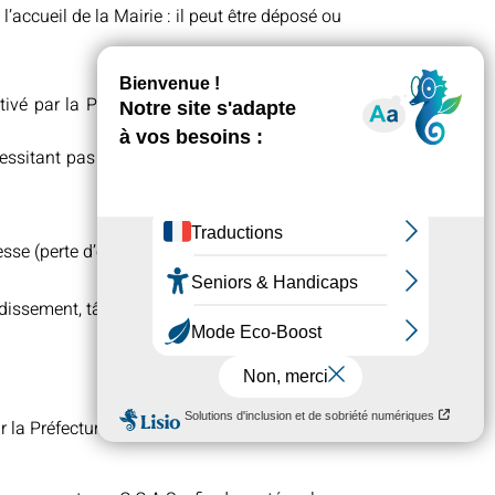
’accueil de la Mairie : il peut être déposé ou
ivé par la Préfecture lors de vagues de très
écessitant pas de cuisson, médicaments, radio
 (perte d’équilibre, difficultés à parler,
rdissement, tâches blanchâtres.
 la Préfecture lors de fortes chaleurs.