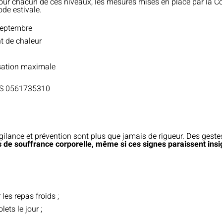
pour chacun de ces niveaux, les mesures mises en place par la C
ode estivale.
 septembre
nt de chaleur
isation maximale
AS 0561735310
igilance et prévention sont plus que jamais de rigueur. Des geste
 de souffrance corporelle, même si ces signes paraissent insig
 les repas froids ;
ets le jour ;