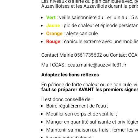
Les niveaux d’alerte du plan canicule avec, 
Auzevilloises et les Auzevillois durant la péri
Vert
: veille saisonnière du 1er juin au 15
Jaune
: pic de chaleur et épisode persista
Orange
: alerte canicule
Rouge
: canicule extrême avec une mobil
Contact Mairie 0561735602 ou Contact CC
Mail CCAS : ccas.mairie@auzeville31.fr
Adoptez les bons réflexes
En période de forte chaleur ou de canicule, v
faut se préparer AVANT les premiers signes
Il est donc conseillé de :
Boire régulièrement de l’eau ;
Mouiller son corps et de ventiler ;
Manger en quantité suffisante et privilégier
Maintenir sa maison au frais : fermer les vol