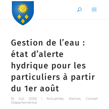
Skip to content
Gestion de l’eau :
état d’alerte
hydrique pour les
particuliers à partir
du 1er août
16 Juil 2026
|
Actualités
,
Alertes
,
Conseil
Départemental