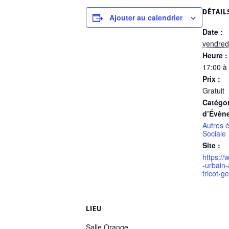
DÉTAIL
Ajouter au calendrier
Date :
vendred
Heure :
17:00 à
Prix :
Gratuit
Catégor
d’Évèn
Autres 
Sociale
Site :
https://
-urbain-
tricot-g
LIEU
Salle Orange