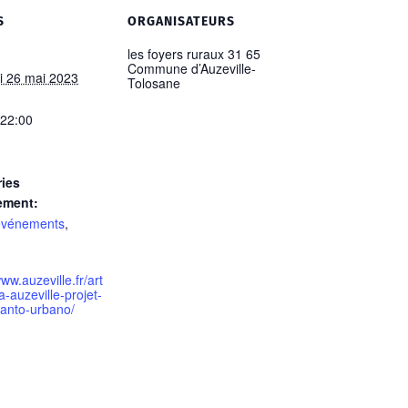
S
ORGANISATEURS
les foyers ruraux 31 65
Commune d’Auzeville-
i 26 mai 2023
Tolosane
 22:00
ies
ement:
événements
,
www.auzeville.fr/art
a-auzeville-projet-
eanto-urbano/