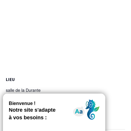
LIEU
salle de la Durante
1, chemin du Moulin Armand
Auzeville-Tolosane
,
31320
France
+ Google Map
Téléphone
05 61 73 56 02
Voir Lieu site web