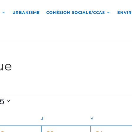
S
URBANISME
COHÉSION SOCIALE/CCAS
ENVI
ue
5
RCREDI
J
JEUDI
V
VENDREDI