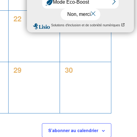
0
0
22
23
,
évènement,
évènement,
0
0
29
30
,
évènement,
évènement,
S’abonner au calendrier