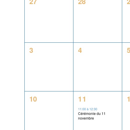
0
0
de
27
28
évènement,
évènement,
Évènements
0
0
3
4
évènement,
évènement,
0
1
10
11
évènement,
évènement,
11:00
à
12:30
Cérémonie du 11
novembre