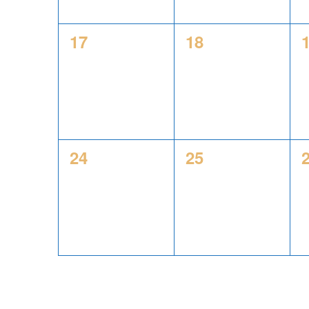
0
0
17
18
évènement,
évènement,
0
0
24
25
évènement,
évènement,