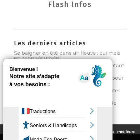
Flash Infos
Les derniers articles
Se baigner en été dans un fleuve : oui mais
en zone sécurisée !
Préservons la forêt en Occitanie en adoptant
les bons gestes
Gestion de l’eau : état d’alerte hydrique pour
les particuliers à partir du 1er août
Fortes chaleurs : rester au frais et s’hydrater
régulièrement
📣Enquête pour étudier l’implantation de
casier distributeurs de produits locaux à
Auzeville : votre avis nous intéresse !
Ce site utilise des cookies pour vous fournir la meilleure
expérience de navigation possible.