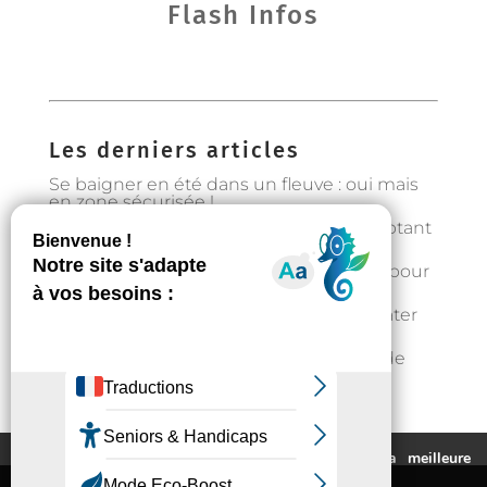
Flash Infos
Les derniers articles
Se baigner en été dans un fleuve : oui mais
en zone sécurisée !
Préservons la forêt en Occitanie en adoptant
les bons gestes
Gestion de l’eau : état d’alerte hydrique pour
les particuliers à partir du 1er août
Fortes chaleurs : rester au frais et s’hydrater
régulièrement
📣Enquête pour étudier l’implantation de
casier distributeurs de produits locaux à
Auzeville : votre avis nous intéresse !
Ce site utilise des cookies pour vous fournir la meilleure
expérience de navigation possible.