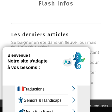
Flash Infos
Les derniers articles
Se baigner en été dans un fleuve : oui mais
en zone sécurisée !
Préservons la forêt en Occitanie en adoptant
les bons gestes
Gestion de l’eau : état d’alerte hydrique pour
les particuliers à partir du 1er août
Fortes chaleurs : rester au frais et s’hydrater
régulièrement
📣Enquête pour étudier l’implantation de
casier distributeurs de produits locaux à
Auzeville : votre avis nous intéresse !
Ce site utilise des cookies pour vous fournir la meilleure
expérience de navigation possible.