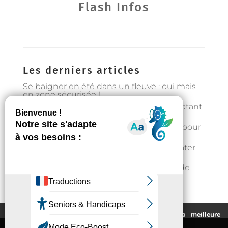
Flash Infos
Les derniers articles
Se baigner en été dans un fleuve : oui mais
en zone sécurisée !
Préservons la forêt en Occitanie en adoptant
les bons gestes
Gestion de l’eau : état d’alerte hydrique pour
les particuliers à partir du 1er août
Fortes chaleurs : rester au frais et s’hydrater
régulièrement
📣Enquête pour étudier l’implantation de
casier distributeurs de produits locaux à
Auzeville : votre avis nous intéresse !
Ce site utilise des cookies pour vous fournir la meilleure
expérience de navigation possible.