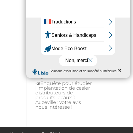
articles
Se baigner en été dans
un fleuve : oui mais en
zone sécurisée !
Préservons la forêt en
Occitanie en adoptant
les bons gestes
Gestion de l’eau : état
d’alerte hydrique pour
les particuliers à partir
du 1er août
Fortes chaleurs : rester
au frais et s’hydrater
régulièrement
📣Enquête pour étudier
l’implantation de casier
distributeurs de
produits locaux à
Auzeville : votre avis
nous intéresse !