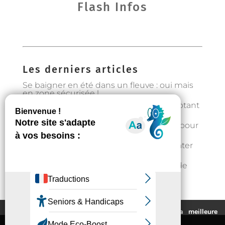
Flash Infos
Les derniers articles
Se baigner en été dans un fleuve : oui mais
en zone sécurisée !
Préservons la forêt en Occitanie en adoptant
les bons gestes
Gestion de l’eau : état d’alerte hydrique pour
les particuliers à partir du 1er août
Fortes chaleurs : rester au frais et s’hydrater
régulièrement
📣Enquête pour étudier l’implantation de
casier distributeurs de produits locaux à
Auzeville : votre avis nous intéresse !
Ce site utilise des cookies pour vous fournir la meilleure
expérience de navigation possible.