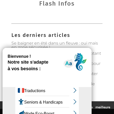
Flash Infos
Les derniers articles
Se baigner en été dans un fleuve : oui mais
en zone sécurisée !
Préservons la forêt en Occitanie en adoptant
les bons gestes
Gestion de l’eau : état d’alerte hydrique pour
les particuliers à partir du 1er août
Fortes chaleurs : rester au frais et s’hydrater
régulièrement
📣Enquête pour étudier l’implantation de
casier distributeurs de produits locaux à
Auzeville : votre avis nous intéresse !
Ce site utilise des cookies pour vous fournir la meilleure
expérience de navigation possible.