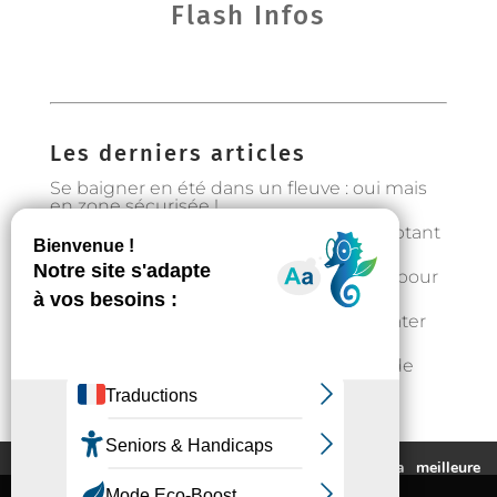
Flash Infos
Les derniers articles
Se baigner en été dans un fleuve : oui mais
en zone sécurisée !
Préservons la forêt en Occitanie en adoptant
les bons gestes
Gestion de l’eau : état d’alerte hydrique pour
les particuliers à partir du 1er août
Fortes chaleurs : rester au frais et s’hydrater
régulièrement
📣Enquête pour étudier l’implantation de
casier distributeurs de produits locaux à
Auzeville : votre avis nous intéresse !
Ce site utilise des cookies pour vous fournir la meilleure
expérience de navigation possible.