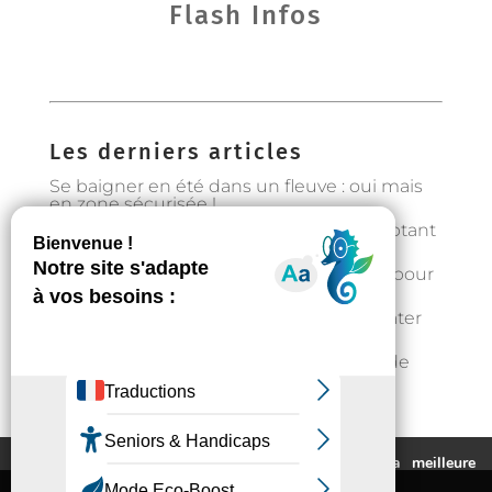
Flash Infos
Les derniers articles
Se baigner en été dans un fleuve : oui mais
en zone sécurisée !
Préservons la forêt en Occitanie en adoptant
les bons gestes
Gestion de l’eau : état d’alerte hydrique pour
les particuliers à partir du 1er août
Fortes chaleurs : rester au frais et s’hydrater
régulièrement
📣Enquête pour étudier l’implantation de
casier distributeurs de produits locaux à
Auzeville : votre avis nous intéresse !
Ce site utilise des cookies pour vous fournir la meilleure
expérience de navigation possible.