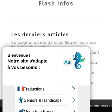
Flash Infos
Les derniers articles
Se baigner en été dans un fleuve : oui mais
en zone sécurisée !
Préservons la forêt en Occitanie en adoptant
les bons gestes
Gestion de l’eau : état d’alerte hydrique pour
les particuliers à partir du 1er août
Fortes chaleurs : rester au frais et s’hydrater
régulièrement
📣Enquête pour étudier l’implantation de
casier distributeurs de produits locaux à
Auzeville : votre avis nous intéresse !
Ce site utilise des cookies pour vous fournir la meilleure
expérience de navigation possible.