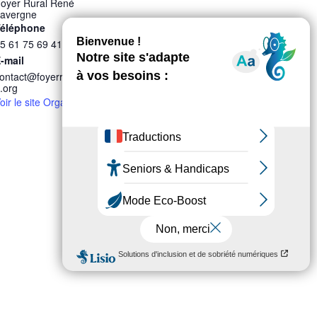
oyer Rural René
avergne
éléphone
5 61 75 69 41
-mail
ontact@foyerruralauzevill
.org
oir le site Organisateur