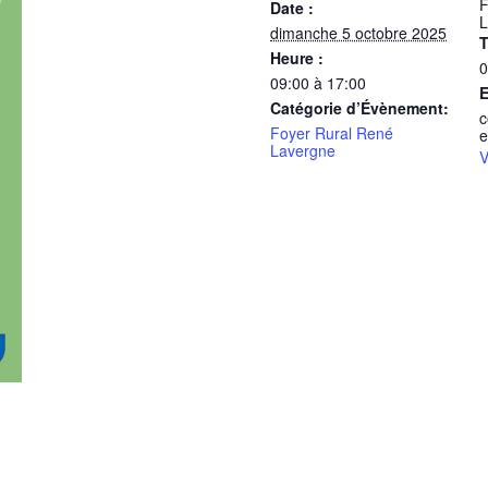
F
Date :
L
dimanche 5 octobre 2025
T
Heure :
0
09:00 à 17:00
E
Catégorie d’Évènement:
c
Foyer Rural René
e
Lavergne
V