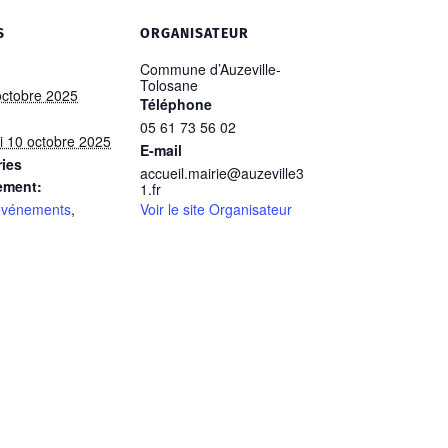
S
ORGANISATEUR
Commune d’Auzeville-
Tolosane
octobre 2025
Téléphone
05 61 73 56 02
i 10 octobre 2025
E-mail
ies
accueil.mairie@auzeville3
ement:
1.fr
événements
,
Voir le site Organisateur