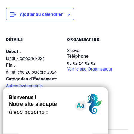
Ajouter au calendrier
DÉTAILS
ORGANISATEUR
Sicoval
Début :
Téléphone
lundi 7 octobre 2024
05 62 24 02 02
Fin :
Voir le site Organisateur
dimanche 20 octobre 2024
Catégories d’Évènement:
Autres événements
,
Information du Sicoval
Site :
https://www.auzeville.fr/wp-
content/uploads/2024/09/Pr
ogramme-semaine-sante-
mentale-2024-sept-
2024.pdf