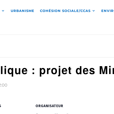
S
URBANISME
COHÉSION SOCIALE/CCAS
ENVI
ique : projet des M
2:00
S
ORGANISATEUR