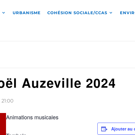
S
URBANISME
COHÉSION SOCIALE/CCAS
ENVI
ël Auzeville 2024
à
21:00
Animations musicales
Ajouter au 