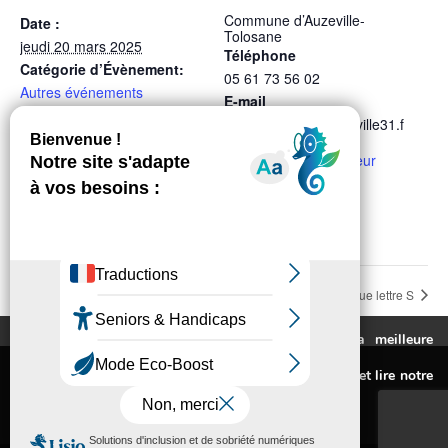
Commune d’Auzeville-
Date :
Tolosane
jeudi 20 mars 2025
Téléphone
Catégorie d’Évènement:
05 61 73 56 02
Autres événements
E-mail
accueil.mairie@auzeville31.f
r
Voir le site Organisateur
LIEU
Espace de la Durante
Conseil Municipal Mars
Carnaval 2025 : Thématique lettre S
Ce site utilise des cookies pour vous fournir la meilleure
expérience de navigation possible.
Mentions légales
Pour connaitre les cookies utilisés ou les désactiver et lire notre
Politique de confidentialité
politique de confidentialité,
cliquez-ici
.
Accessibilité : non conforme
© Conception Agence CosiWeb
Accepter