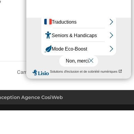
e
Carnaval « Magie et féérie »
nception Agence CosiWeb