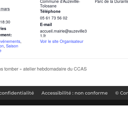
Commune d’Auzeville-
Parc de la Durant
Tolosane
9 mars
Téléphone
05 61 73 56 02
 18:30
E-mail
ies
accueil.mairie@auzeville3
ement:
1.fr
événements
,
Voir le site Organisateur
on
,
Saison
e
ns tomber » atelier hebdomadaire du CCAS
confidentialité
Accessibilité : non conforme
© Co