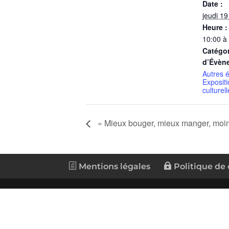
Date :
jeudi 1
Heure :
10:00 à
Catégor
d’Évèn
Autres 
Expositi
culturell
« Mieux bouger, mieux manger, moi
Mentions légales
Politique de 