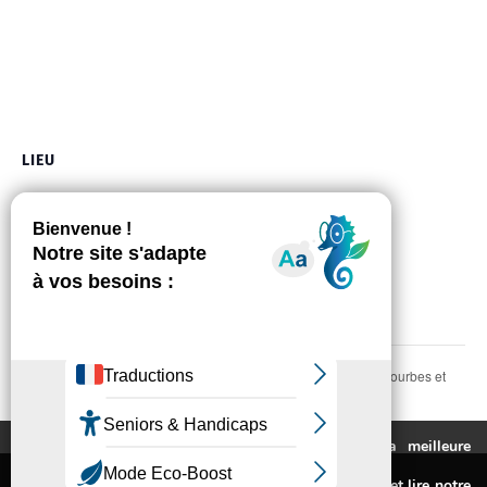
LIEU
Mairie
8, allée de la Durante
Auzeville-Tolosane
,
31320
France
+ Google Map
Téléphone
05 61 73 56 02
Voir Lieu site web
Médiathèque : expo photos « courbes et
Commission cohésion
sociale
lignes »
Ce site utilise des cookies pour vous fournir la meilleure
expérience de navigation possible.
Mentions légales
Pour connaitre les cookies utilisés ou les désactiver et lire notre