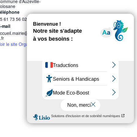
ommune d’Auzeville-
olosane
éléphone
5 61 73 56 02
-mail
ccueil.mairie@auzeville3
.fr
oir le site Organisateur