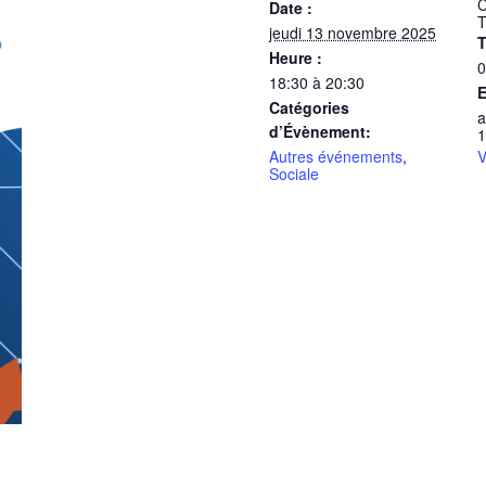
C
Date :
T
jeudi 13 novembre 2025
T
Heure :
0
18:30 à 20:30
E
Catégories
a
d’Évènement:
1
Autres événements
,
V
Sociale