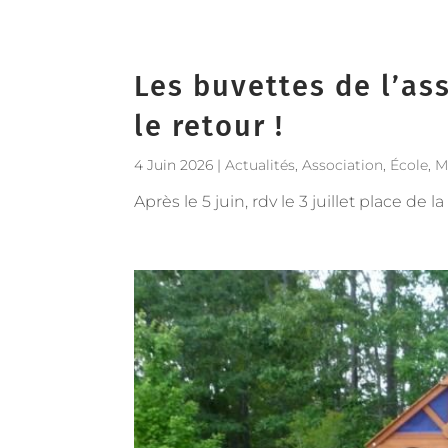
Les buvettes de l’ass
le retour !
4 Juin 2026
|
Actualités
,
Association
,
École
,
M
Après le 5 juin, rdv le 3 juillet place de 