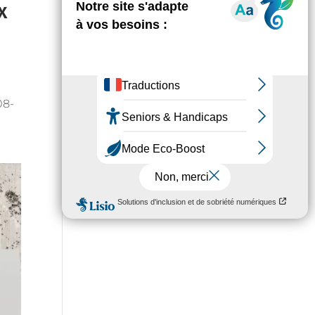
x
08-