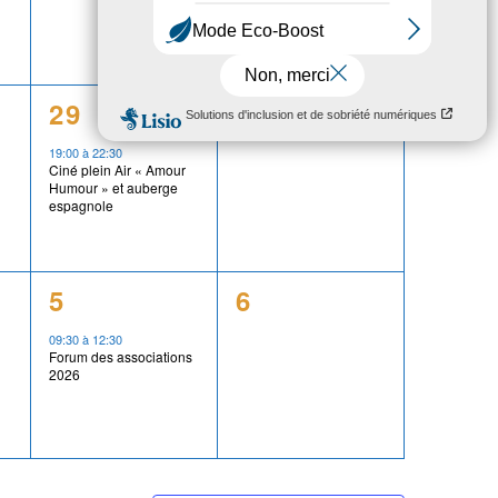
1
0
29
30
,
évènement,
évènement,
19:00
à
22:30
Ciné plein Air « Amour
Humour » et auberge
espagnole
1
0
5
6
,
évènement,
évènement,
09:30
à
12:30
Forum des associations
2026