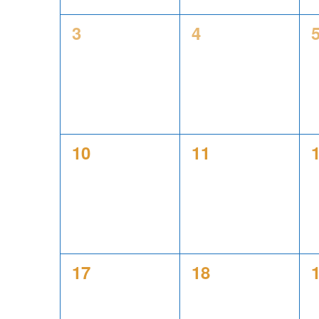
0
0
3
4
évènement,
évènement,
0
0
10
11
évènement,
évènement,
0
0
17
18
évènement,
évènement,