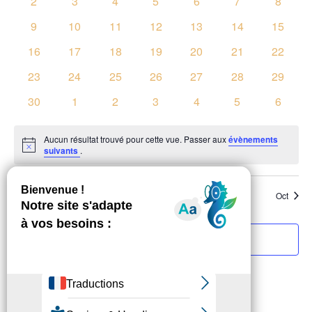
0
0
0
0
0
0
0
2
3
4
5
6
7
8
Évènements
évènements
évènements
évènements
évènements
évènements
évènements
évènem
0
0
0
0
0
0
0
9
10
11
12
13
14
15
évènements
évènements
évènements
évènements
évènements
évènements
évènem
0
0
0
0
0
0
0
16
17
18
19
20
21
22
évènements
évènements
évènements
évènements
évènements
évènements
évènem
0
0
0
0
0
0
0
23
24
25
26
27
28
29
évènements
évènements
évènements
évènements
évènements
évènements
évènem
0
0
0
0
0
0
0
30
1
2
3
4
5
6
évènements
évènements
évènements
évènements
évènements
évènements
évènem
Aucun résultat trouvé pour cette vue. Passer aux
évènements
Notice
suivants
.
Août
Ce mois-ci
Oct
S’abonner au calendrier