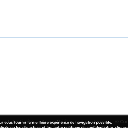
évènement,
évènement,
évènement
confidentialité
Accessibilité : non conforme
© Co
ur vous fournir la meilleure expérience de navigation possible.
lisés ou les désactiver et lire notre politique de confidentialité,
cliquez