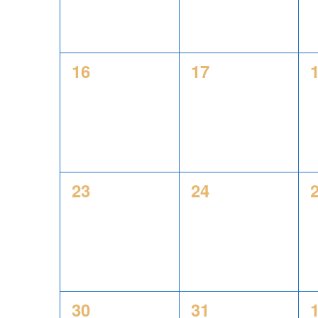
0
0
16
17
évènement,
évènement,
0
0
23
24
évènement,
évènement,
0
0
30
31