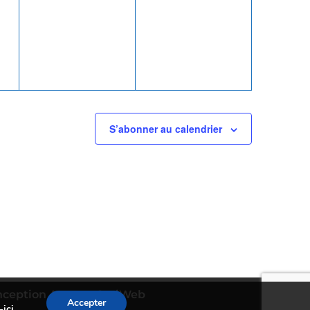
,
évènement,
évènement,
S’abonner au calendrier
nception Agence CosiWeb
Accepter
-ici
.