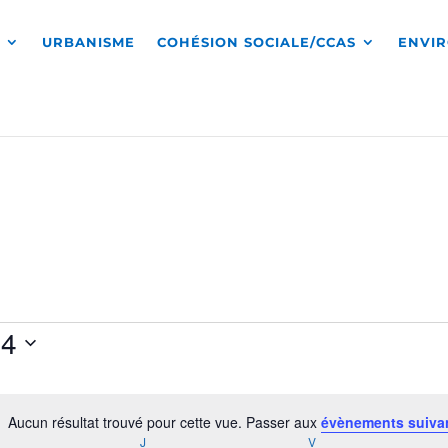
S
URBANISME
COHÉSION SOCIALE/CCAS
ENVI
24
Aucun résultat trouvé pour cette vue. Passer aux
évènements suiva
Notice
RCREDI
J
JEUDI
V
VENDREDI