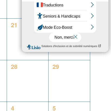
0
0
21
22
,
évènement,
évènement,
0
0
28
29
,
évènement,
évènement,
0
0
4
5