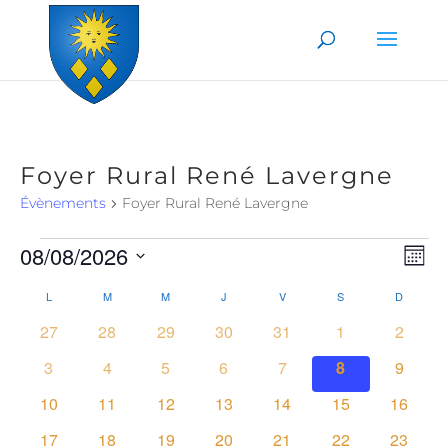
Skip to content
Foyer Rural René Lavergne
Évènements
Foyer Rural René Lavergne
Évènements
08/08/2026
Nav
Na
Mois
Sélectionnez
de
pa
une
L
LUNDI
M
MARDI
M
MERCREDI
J
JEUDI
V
VENDREDI
S
SAMEDI
D
DIMANC
Calendrier
date.
vu
0
0
0
0
0
0
0
27
28
29
30
31
1
2
con
de
Év
évènements
évènements
évènements
évènements
évènements
évènements
évènem
0
0
0
0
0
0
0
3
4
5
6
7
8
9
Évènements
évènements
évènements
évènements
évènements
évènements
évènements
évènem
0
0
0
0
0
0
0
10
11
12
13
14
15
16
évènements
évènements
évènements
évènements
évènements
évènements
évènem
0
0
0
0
0
0
0
17
18
19
20
21
22
23