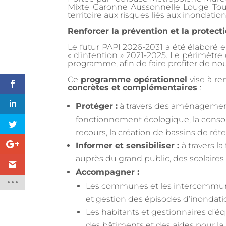
Mixte Garonne Aussonnelle Louge To
territoire aux risques liés aux inondation
Renforcer la prévention et la protec
Le futur PAPI 2026-2031 a été élaboré e
« d’intention » 2021-2025. Le périmèt
programme, afin de faire profiter de n
Ce
programme opérationnel
vise à re
concrètes et complémentaires
:
Protéger :
à travers des aménagements
fonctionnement écologique, la consoli
recours, la création de bassins de rét
Informer et sensibiliser :
à travers l
auprès du grand public, des scolaires
Accompagner :
Les communes et les intercommunal
et gestion des épisodes d’inondation
Les habitants et gestionnaires d’éq
des bâtiments et des aides pour la 