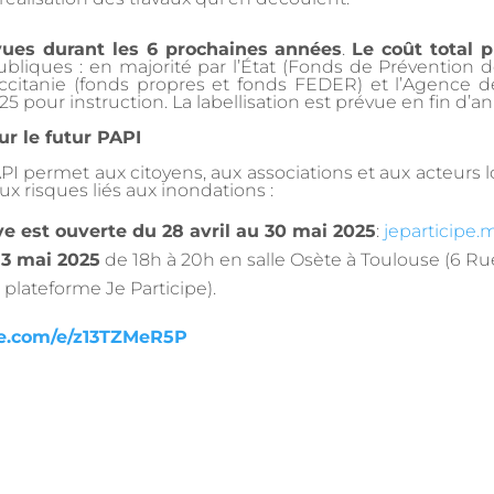
vues durant les 6 prochaines années
.
Le coût total 
publiques : en majorité par l’État (Fonds de Prévention 
 Occitanie (fonds propres et fonds FEDER) et l’Agence d
025 pour instruction. La labellisation est prévue en fin d’
ur le futur PAPI
API permet aux citoyens, aux associations et aux acteurs l
aux risques liés aux inondations :
ve est ouverte du 28 avril au 30 mai 2025
:
jeparticipe.
13 mai 2025
de 18h à 20h en salle Osète à Toulouse (6 Rue
 plateforme Je Participe).
ice.com/e/z13TZMeR5P