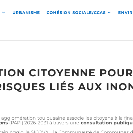
S
URBANISME
COHÉSION SOCIALE/CCAS
ENVI
TION CITOYENNE POUR
RISQUES LIÉS AUX IN
 agglomération toulousaine associe les citoyens à la fina
ions
(PAPI) 2026-2031 à travers une
consultation publiq
etain Agglo, le SICOVAL, la Communauté de Communes du