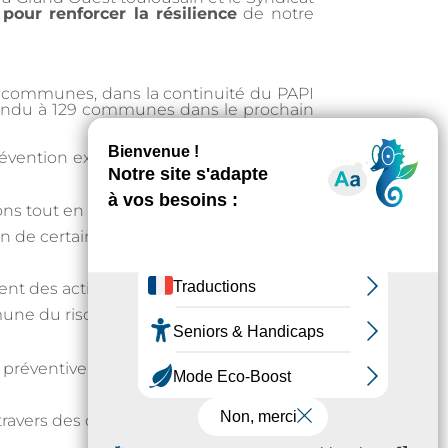
 pour renforcer la résilience
de notre
les communes, dans la continuité du PAPI
étendu à 129 communes dans le prochain
révention existants à travers des
actions
ns tout en améliorant leur
n de certains ponts ou, en dernier
ent des actions de sensibilisation
mune du risque ;
n préventive, aménagement du territoire
ravers des diagnostics de vulnérabilité