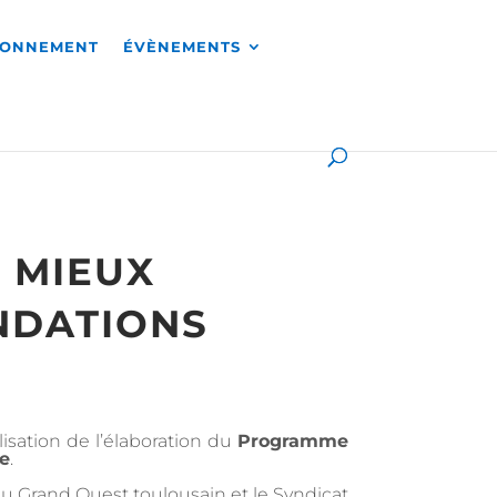
RONNEMENT
ÉVÈNEMENTS
 MIEUX
ONDATIONS
lisation de l’élaboration du
Programme
ue
.
 Grand Ouest toulousain et le Syndicat