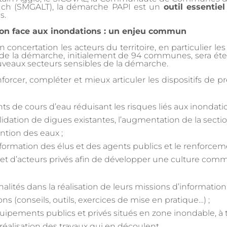
uch (SMGALT), la démarche PAPI est un
outil essentiel
s.
tion face aux inondations : un enjeu commun
n concertation les acteurs du territoire, en particulier 
re de la démarche, initialement de 94 communes, sera 
ouveaux secteurs sensibles de la démarche.
nforcer, compléter et mieux articuler les dispositifs de p
 de cours d’eau réduisant les risques liés aux inondatio
dation de digues existantes, l’augmentation de la sectio
ention des eaux ;
a formation des élus et des agents publics et le renforcem
 et d’acteurs privés afin de développer une culture com
ités dans la réalisation de leurs missions d’informatio
s (conseils, outils, exercices de mise en pratique…) ;
uipements publics et privés situés en zone inondable, à t
réalisation des travaux qui en découlent.