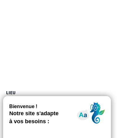
LIEU
Médiathèque Mireille Soulé
11, allée du viognier
Auzeville-Tolosane
,
31320
France
+ Google Map
Téléphone
05 61 32 94 68