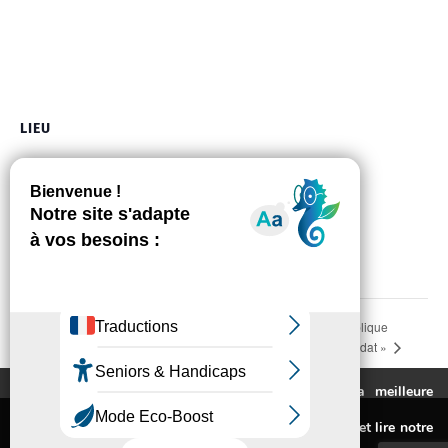
LIEU
Place Tolosane
Place Tolosane
Auzeville-Tolosane
,
31320
France
+ Google Map
Téléphone
05 61 73 56 02
Voir Lieu site web
Réunion Publique
Sortie Botanique, Auzeville en Vert ! « Mois
de l’environnement 2023 »
« Bilan Mi-Mandat »
Ce site utilise des cookies pour vous fournir la meilleure
expérience de navigation possible.
Mentions légales
Pour connaitre les cookies utilisés ou les désactiver et lire notre
Politique de confidentialité
politique de confidentialité,
cliquez-ici
.