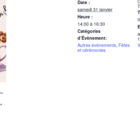
C
Date :
T
samedi 31 janvier
T
Heure :
0
14:00 à 16:30
E
Catégories
a
d’Évènement:
1
Autres événements
,
Fêtes
V
et cérémonies