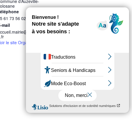
ommune d’Auzeville-
olosane
éléphone
5 61 73 56 02
-mail
ccueil.mairie@auzeville3
.fr
oir le site Organisateur