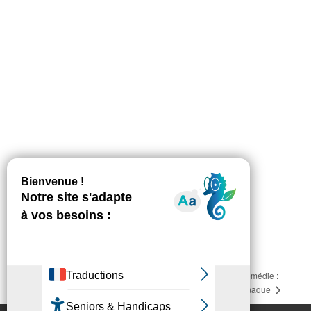
LIEU
INP-ENSAT
Avenue de l'Agrobiopole
Auzeville-Tolosane
,
31320
+ Google Map
Théâtre comédie :
ANNULÉ : Conférence TAMALOUS les abeilles
noires par Christophe Rossert
Parfum d’Arnaque