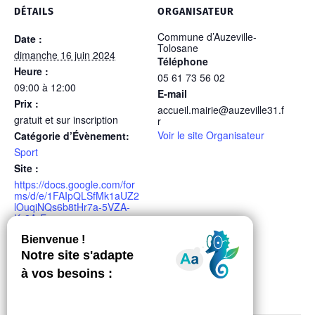
DÉTAILS
ORGANISATEUR
Commune d’Auzeville-
Date :
Tolosane
dimanche 16 juin 2024
Téléphone
Heure :
05 61 73 56 02
09:00 à 12:00
E-mail
Prix :
accueil.mairie@auzeville31.f
gratuit et sur inscription
r
Voir le site Organisateur
Catégorie d’Évènement:
Sport
Site :
https://docs.google.com/for
ms/d/e/1FAIpQLSfMk1aUZ2
lOuqiNQs6b8tHr7a-5VZA-
Ky2A-E-
ehByNQw53Ow/viewform?
pli=1
LIEU
Espace de la Durante