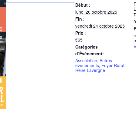
F
Début :
L
lundi 20 octobre 2025
T
Fin :
0
vendredi 24 octobre 2025
E
Prix :
c
€65
e
V
Catégories
d’Évènement:
Association
,
Autres
événements
,
Foyer Rural
René Lavergne