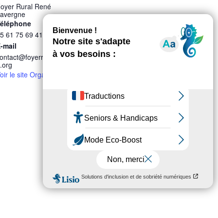
oyer Rural René
avergne
éléphone
5 61 75 69 41
-mail
ontact@foyerruralauzevill
.org
oir le site Organisateur