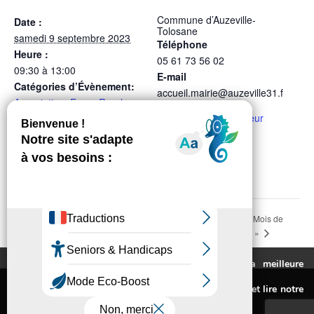
Commune d’Auzeville-
Date :
Tolosane
samedi 9 septembre 2023
Téléphone
Heure :
05 61 73 56 02
09:30 à 13:00
E-mail
Catégories d’Évènement:
accueil.mairie@auzeville31.f
Association
,
Foyer Rural
r
René Lavergne
,
Portes
Voir le site Organisateur
ouvertes
LIEU
Parc de la Durante
Auzeville en Vert ! « Mois de
Vernissage de l’Exposition
« Regards » de Jean-Pierre Fontes
l’Environnement 2023 »
Ce site utilise des cookies pour vous fournir la meilleure
expérience de navigation possible.
Mentions légales
Pour connaitre les cookies utilisés ou les désactiver et lire notre
Politique de confidentialité
politique de confidentialité,
cliquez-ici
.
Accessibilité : non conforme