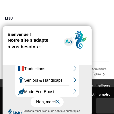
LIEU
Mairie
8, allée de la Durante
Auzeville-Tolosane
,
31320
France
+ Google Map
Téléphone
05 61 73 56 02
Voir Lieu site web
Réouverture
Conférence « Toulouse et la résistance aux oppressions
dans l’Histoire » par Georges Labouysse
de l’Église
Ce site utilise des cookies pour vous fournir la meilleure
expérience de navigation possible.
Mentions légales
Pour connaitre les cookies utilisés ou les désactiver et lire notre
Politique de confidentialité
politique de confidentialité,
cliquez-ici
.
Accessibilité : non conforme
© Conception Agence CosiWeb
Accepter