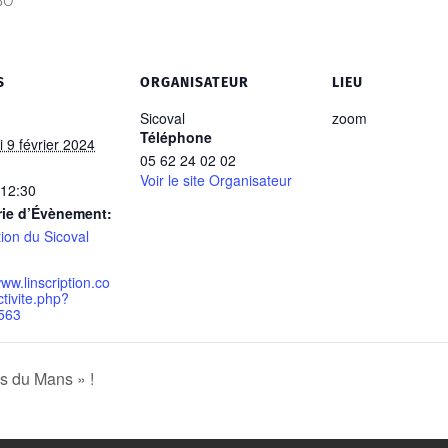
30
S
ORGANISATEUR
LIEU
Sicoval
zoom
Téléphone
 9 février 2024
05 62 24 02 02
Voir le site Organisateur
 12:30
rie d’Évènement:
ion du Sicoval
www.linscription.co
tivite.php?
563
s du Mans » !