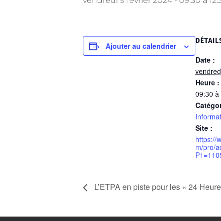
vendredi 9 février 2024 - 09:30
à
12:
DÉTAIL
Ajouter au calendrier
Date :
vendredi
Heure :
09:30 à
Catégo
Informat
Site :
https://
m/pro/ac
P1=110
L’ETPA en piste pour les « 24 Heure