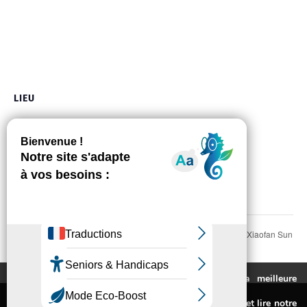
LIEU
salle de la Durante
1, chemin du Moulin Armand
Auzeville-Tolosane
,
31320
France
+ Google Map
Téléphone
05 61 73 56 02
Voir Lieu site web
Atelier de calligraphie chinoise de Xiaofan Sun
Un certain regard sur
l’Asie
Molinier
Ce site utilise des cookies pour vous fournir la meilleure
expérience de navigation possible.
Mentions légales
Pour connaitre les cookies utilisés ou les désactiver et lire notre