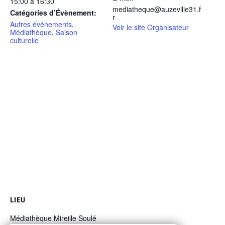
15:00 à 16:30
mediatheque@auzeville31.f
Catégories d’Évènement:
r
Autres événements
,
Voir le site Organisateur
Médiathèque
,
Saison
culturelle
LIEU
Médiathèque Mireille Soulé