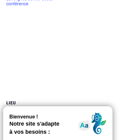
conférence
LIEU
salle de la Durante
1, chemin du Moulin Armand
Auzeville-Tolosane
,
31320
France
+ Google Map
Téléphone