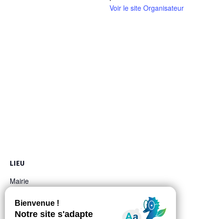
Voir le site Organisateur
LIEU
Mairie
8, allée de la Durante
Auzeville-Tolosane
,
31320
France
+ Google Map
Téléphone